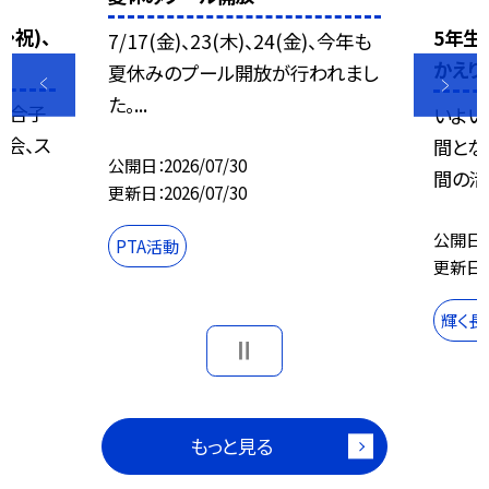
・祝)、
5年生
7/17(金)、23(木)、24(金)、今年も
かえり
夏休みのプール開放が行われまし
た。...
連合子
いよい
員会、ス
間とな
公開日
2026/07/30
間の活
更新日
2026/07/30
公開日
PTA活動
更新日
輝く長
もっと見る