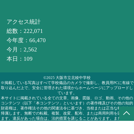
アクセス統計
総数：
222,071
今年度：
66,470
今月：
2,562
本日：
109
©2025 大阪市立北稜中学校
※掲載している写真はすべて学校備品のカメラで撮影し、教員用PCに有線で
取り込んだ上で、安全に管理された環境からホームページにアップロードし
ています。
本サイトに掲載されている全ての文章、画像、図版、ロゴ、動画、その他の
コンテンツ（以下「本コンテンツ」といいます）の著作権及びその他の知的
財産権は、著作権法その他の関連法令に基づき、当校または正当な権利者に
帰属します。無断での転載、複製、改変、配布、または商用利用を固く禁じ
ます。違反があった場合は、法的措置を講じることがあります。また、本サ
イトへのリンクの設置に際しては、必ず事前に当校までご連絡いただき、許
諾を得た上で実施してください。