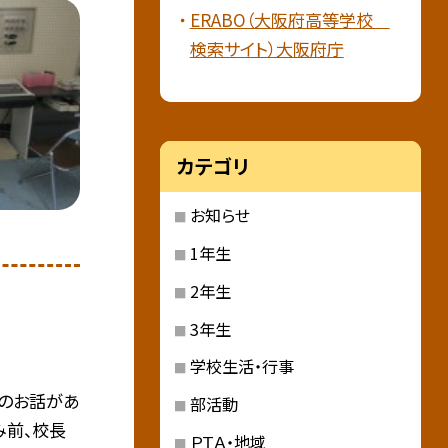
ERABO（大阪府高等学校
検索サイト）大阪府庁
カテゴリ
お知らせ
1年生
2年生
3年生
学校生活・行事
生のお話があ
部活動
み前、校長
ＰＴＡ・地域