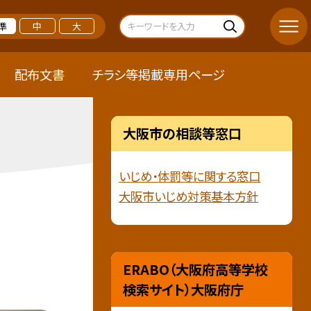
準
中
大
配布文書
チラシ等掲載専用ページ
大阪市の相談等窓口
いじめ・体罰等に関する窓口
大阪市いじめ対策基本方針
ERABO（大阪府高等学校
検索サイト）大阪府庁