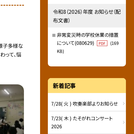
令和8（2026）年度 お知らせ（配
布文書）
非常変災時の学校休業の措置
について(080629)
(169
PDF
の様子多様な
KB)
わって、悩
新着記事
7/28( 火 ) 吹奏楽部よりお知らせ
7/23( 木 ) たそがれコンサート
2026