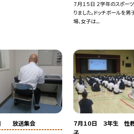
７月１５日 ２学年のスポー
りました。ドッチボールを男
場、女子は...
３日 放送集会
７月１０日 ３年生 性
子