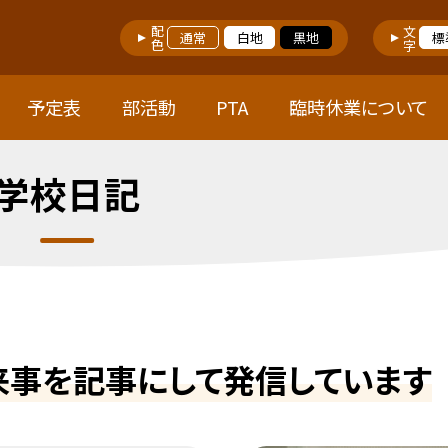
配色
文字
通常
白地
黒地
標
予定表
部活動
PTA
臨時休業について
学校日記
来事を記事にして発信しています