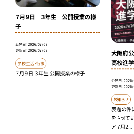
７月９日 ３年生 公開授業の様
子
公開日
2026/07/09
更新日
2026/07/09
大阪府公
高校進学
学校生活・行事
７月９日 ３年生 公開授業の様子
公開日
2026/
更新日
2026/
お知らせ
表題の件
をさせて
ア 7月2...