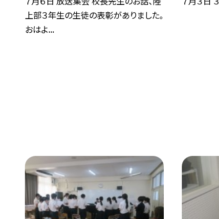
７月６日 放送集会 校長先生のお話、陸
７月３日 
上部３年生の生徒の表彰がありました。
おはよ...