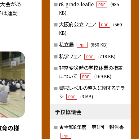
ツ大会があ
r8-grade-leafle
(985
PDF
子は運動
KB)
大阪府公立フェア
(560
PDF
KB)
私立展
(660 KB)
PDF
私学フェア
(718 KB)
PDF
非常変災時の学校休業の措置
について
(169 KB)
PDF
警戒レベルの導入に関するチラ
シ
(3 MB)
PDF
学校協議会
★令和8年度 第1回 報告書
教育の様
PDF