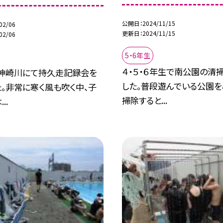
公開日
2024/11/15
02/06
更新日
2024/11/15
02/06
5・6年生
４・５・６年生で南公園の清
に神崎川にて持久走記録会を
した。普段遊んでいる公園
。非常に寒く風も吹く中、子
掃除すると...
..