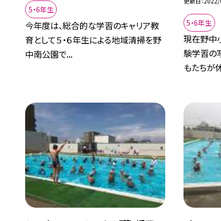
更新日
2022/
5・6年生
5・6年生
今年度は、総合的な学習のキャリア教
現在野中
育として５・６年生による地域清掃を野
験学習の
中南公園で...
もたちが休み