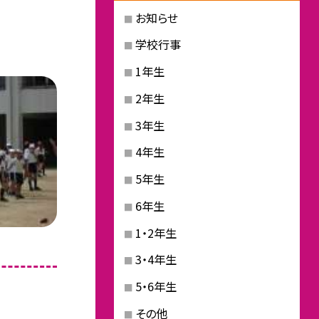
お知らせ
学校行事
1年生
2年生
3年生
4年生
5年生
6年生
1・2年生
3・4年生
5・6年生
その他