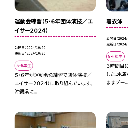
運動会練習（５・６年団体演技／エ
着衣泳
イサー２０２４）
公開日
2024/
更新日
2024/
公開日
2024/10/20
更新日
2024/10/20
5・6年生
３時間目
5・6年生
した。水
５・６年が運動会の練習で団体演技／
ままプー..
エイサー２０２４）に取り組んでいます。
沖縄県に...