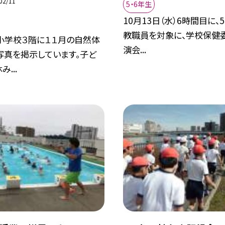
02/11
5・6年生
10月13日（水）6時間目に、
教職員を対象に、学校保健
小学校３階に１１月の自然体
演会...
写真を掲示しています。子ど
...