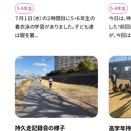
5・6年生
5・6年生
７月１日（水）の２時間目に５・６年生の
今日は、
着衣泳の学習がありました。子ども達
した！前
は服を着...
が、今回は.
持久走記録会の様子
高学年持