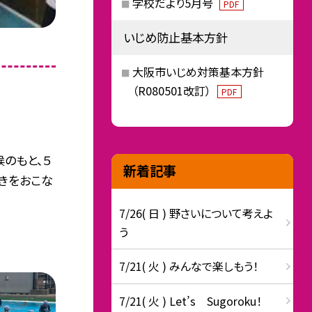
学校だより5月号
PDF
いじめ防止基本方針
大阪市いじめ対策基本方針
（R080501改訂）
PDF
のもと、５
新着記事
きをおこな
7/26( 日 ) 野さいについて考えよ
う
7/21( 火 ) みんなで楽しもう！
7/21( 火 ) Let’s Sugoroku！