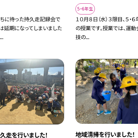
5・6年生
待ちに待った持久走記録会で
１０月８日（水）３限目、５・
回は延期になってしまいました
の授業です。授業では、運動
..
技の...
地域清掃を行いました！
久走を行いました！