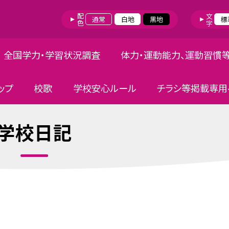
配色
文字
通常
白地
黒地
標
全国学力・学習状況調査
体力・運動能力、運動習慣
ップ
校歌
学校安心ルール
チラシ等掲載専用
学校日記