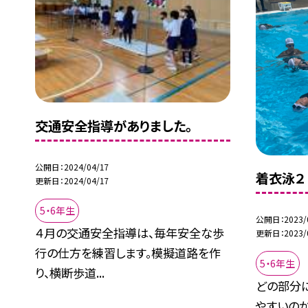
交通安全指導がありました。
公開日
2024/04/17
着衣泳２
更新日
2024/04/17
5・6年生
公開日
2023/
４月の交通安全指導は、毎年安全な歩
更新日
2023/
行の仕方を練習します。模擬道路を作
5・6年生
り、横断歩道...
どの部分
やすいの