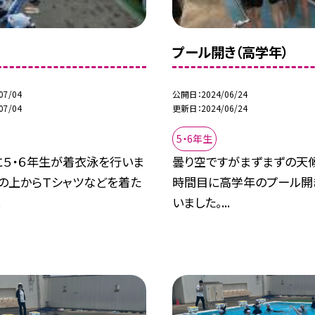
プール開き（高学年）
07/04
公開日
2024/06/24
07/04
更新日
2024/06/24
5・6年生
に５・６年生が着衣泳を行いま
曇り空ですがまずまずの天候
着の上からＴシャツなどを着た
時間目に高学年のプール開
.
いました。...