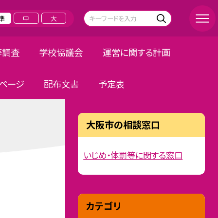
準
中
大
等調査
学校協議会
運営に関する計画
ページ
配布文書
予定表
大阪市の相談窓口
いじめ・体罰等に関する窓口
カテゴリ