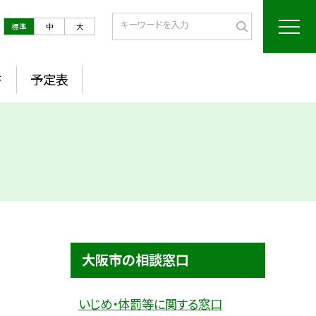
標準
中
大
書
予定表
大阪市の相談窓口
いじめ・体罰等に関する窓口