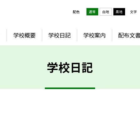
配色
通常
白地
黒地
文字
ジ
学校概要
学校日記
学校案内
配布文
学校日記