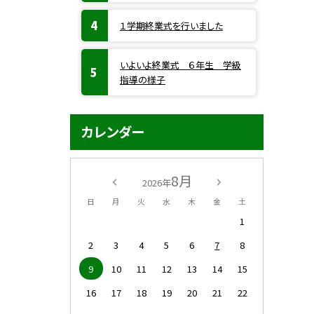
１学期終業式を行いました
いよいよ終業式 ６年生 学級
指導の様子
カレンダー
8月
2026年
日
月
火
水
木
金
土
1
2
3
4
5
6
7
8
9
10
11
12
13
14
15
16
17
18
19
20
21
22