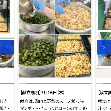
【献立説明】7月16日（木）
【献立説
じき
献立は、鶏肉と野菜のスープ煮・ジャー
献立は
焼き・
マンポテト・きゅうりとコーンのサラダ・
汁・と